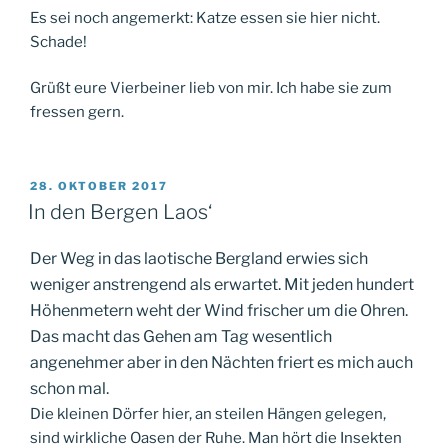
Es sei noch angemerkt: Katze essen sie hier nicht.
Schade!
Grüßt eure Vierbeiner lieb von mir. Ich habe sie zum
fressen gern.
VERÖFFENTLICHT
28. OKTOBER 2017
AM
In den Bergen Laos‘
Der Weg in das laotische Bergland erwies sich
weniger anstrengend als erwartet. Mit jeden hundert
Höhenmetern weht der Wind frischer um die Ohren.
Das macht das Gehen am Tag wesentlich
angenehmer aber in den Nächten friert es mich auch
schon mal.
Die kleinen Dörfer hier, an steilen Hängen gelegen,
sind wirkliche Oasen der Ruhe. Man hört die Insekten