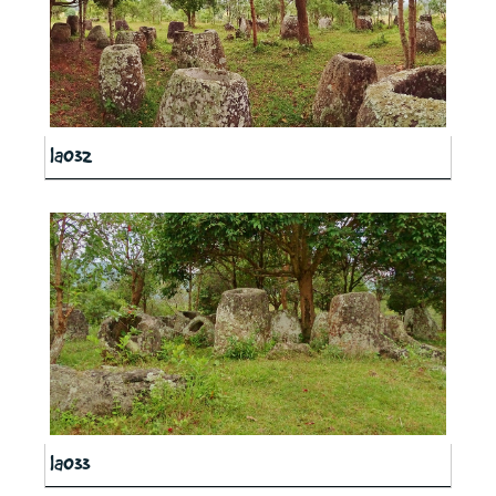
la032
la033