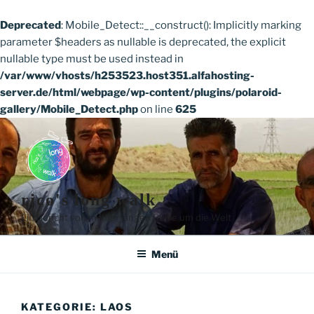
Deprecated
: Mobile_Detect::__construct(): Implicitly marking
parameter $headers as nullable is deprecated, the explicit
nullable type must be used instead in
/var/www/vhosts/h253523.host351.alfahosting-
server.de/html/webpage/wp-content/plugins/polaroid-
gallery/Mobile_Detect.php
on line
625
Zum
Inhalt
springen
rico's long walk
Ein Bericht von meiner langen Reise um die Welt
Menü
KATEGORIE:
LAOS