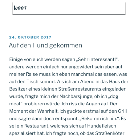
la007
VERÖFFENTLICHT
24. OKTOBER 2017
AM
Auf den Hund gekommen
Einige von euch werden sagen „Sehr interessant!“,
andere werden einfach nur angewidert sein aber auf
meiner Reise muss ich eben manchmal das essen, was
auf den Tisch kommt. Als ich am Abend in das Haus der
Besitzer eines kleinen Straßenrestaurants eingeladen
wurde, fragte mich der Nachbarsjunge, ob ich „dog
meat“ probieren würde. Ich riss die Augen auf. Der
Moment der Wahrheit. Ich guckte erstmal auf den Grill
und sagte dann doch entspannt: „Bekomm ich hin.“. Es
sei ein Restaurant, welches sich auf Hundefleisch
spezialisiert hat. Ich fragte noch, ob das Straßenköter