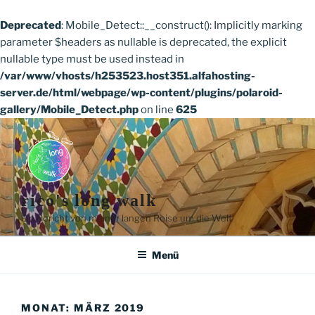
Deprecated
: Mobile_Detect::__construct(): Implicitly marking
parameter $headers as nullable is deprecated, the explicit
nullable type must be used instead in
/var/www/vhosts/h253523.host351.alfahosting-
server.de/html/webpage/wp-content/plugins/polaroid-
gallery/Mobile_Detect.php
on line
625
Zum
Inhalt
springen
rico's long walk
Ein Bericht von meiner langen Reise um die Welt
Menü
MONAT:
MÄRZ 2019