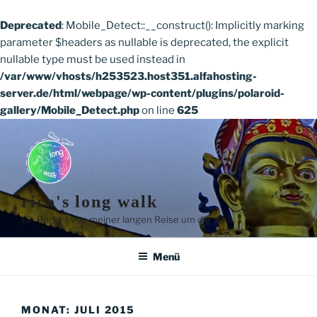
Deprecated
: Mobile_Detect::__construct(): Implicitly marking
parameter $headers as nullable is deprecated, the explicit
nullable type must be used instead in
/var/www/vhosts/h253523.host351.alfahosting-
server.de/html/webpage/wp-content/plugins/polaroid-
gallery/Mobile_Detect.php
on line
625
Zum
Inhalt
springen
rico's long walk
Ein Bericht von meiner langen Reise um die Welt
Menü
MONAT:
JULI 2015