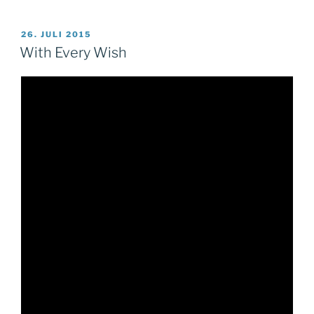
VERÖFFENTLICHT
26. JULI 2015
AM
With Every Wish