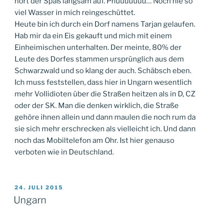
hört der Spaß langsam auf. Phuuuuuuu… Noch nie so
viel Wasser in mich reingeschüttet.
Heute bin ich durch ein Dorf namens Tarjan gelaufen.
Hab mir da ein Eis gekauft und mich mit einem
Einheimischen unterhalten. Der meinte, 80% der
Leute des Dorfes stammen ursprünglich aus dem
Schwarzwald und so klang der auch. Schäbsch eben.
Ich muss feststellen, dass hier in Ungarn wesentlich
mehr Vollidioten über die Straßen heitzen als in D, CZ
oder der SK. Man die denken wirklich, die Straße
gehöre ihnen allein und dann maulen die noch rum da
sie sich mehr erschrecken als vielleicht ich. Und dann
noch das Mobiltelefon am Ohr. Ist hier genauso
verboten wie in Deutschland.
VERÖFFENTLICHT
24. JULI 2015
AM
Ungarn