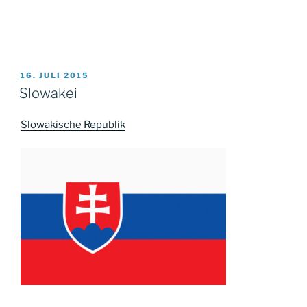
VERÖFFENTLICHT
16. JULI 2015
AM
Slowakei
Slowakische Republik