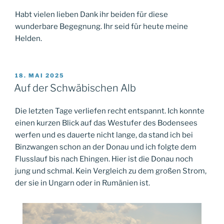
Habt vielen lieben Dank ihr beiden für diese
wunderbare Begegnung. Ihr seid für heute meine
Helden.
VERÖFFENTLICHT
18. MAI 2025
AM
Auf der Schwäbischen Alb
Die letzten Tage verliefen recht entspannt. Ich konnte
einen kurzen Blick auf das Westufer des Bodensees
werfen und es dauerte nicht lange, da stand ich bei
Binzwangen schon an der Donau und ich folgte dem
Flusslauf bis nach Ehingen. Hier ist die Donau noch
jung und schmal. Kein Vergleich zu dem großen Strom,
der sie in Ungarn oder in Rumänien ist.