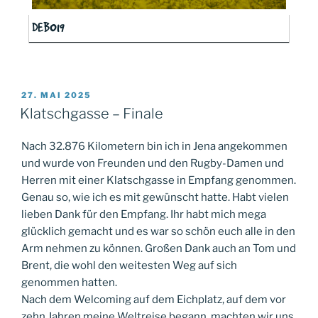
DEB019
VERÖFFENTLICHT
27. MAI 2025
AM
Klatschgasse – Finale
Nach 32.876 Kilometern bin ich in Jena angekommen
und wurde von Freunden und den Rugby-Damen und
Herren mit einer Klatschgasse in Empfang genommen.
Genau so, wie ich es mit gewünscht hatte. Habt vielen
lieben Dank für den Empfang. Ihr habt mich mega
glücklich gemacht und es war so schön euch alle in den
Arm nehmen zu können. Großen Dank auch an Tom und
Brent, die wohl den weitesten Weg auf sich
genommen hatten.
Nach dem Welcoming auf dem Eichplatz, auf dem vor
zehn Jahren meine Weltreise begann, machten wir uns