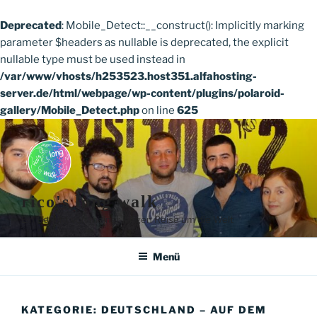
Deprecated
: Mobile_Detect::__construct(): Implicitly marking
parameter $headers as nullable is deprecated, the explicit
nullable type must be used instead in
/var/www/vhosts/h253523.host351.alfahosting-
server.de/html/webpage/wp-content/plugins/polaroid-
gallery/Mobile_Detect.php
on line
625
Zum
Inhalt
springen
rico's long walk
Ein Bericht von meiner langen Reise um die Welt
Menü
KATEGORIE:
DEUTSCHLAND – AUF DEM