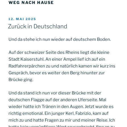
WEG NACH HAUSE
VERÖFFENTLICHT
12. MAI 2025
AM
Zurück in Deutschland
Und da stehe ich nun wieder auf deutschem Boden.
Auf der schweizer Seite des Rheins liegt die kleine
Stadt Kaiserstuhl. An einer Ampel lief ich auf ein
Radfahrerpärchen zu und natürlich kamen wir kurz ins
Gespräch, bevor es weiter den Berg hinunter zur
Brücke ging.
Und da stand ich nun vor dieser Brücke mit der
deutschen Flagge auf der anderen Uferseite. Mal
wieder hatte ich Tränen in den Augen. Jetzt wurde es
richtig emotional. Ein junger Kerl, Fabrizio, kam auf
mich zu und hatte Fragen zu mir und meiner Reise. Ich
hatte kein vernünftiges Wort rausgebracht, fing an zu