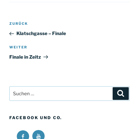
Beitragsnavigation
Vorheriger
ZURÜCK
Beitrag
Klatschgasse – Finale
Nächster
WEITER
Beitrag
Finale in Zeitz
Suchen
Suche
nach:
FACEBOOK UND CO.
Ricos
Ricos