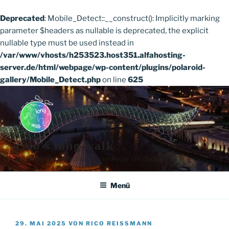
Deprecated
: Mobile_Detect::__construct(): Implicitly marking
parameter $headers as nullable is deprecated, the explicit
nullable type must be used instead in
/var/www/vhosts/h253523.host351.alfahosting-
server.de/html/webpage/wp-content/plugins/polaroid-
gallery/Mobile_Detect.php
on line
625
Zum
Inhalt
springen
rico's long walk
Ein Bericht von meiner langen Reise um die Welt
Menü
VERÖFFENTLICHT
29. MAI 2025
VON
RICO REISSMANN