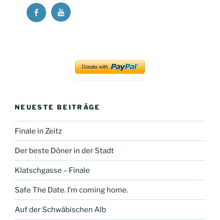
Ricos
Ricos
Long
Long
Walk
Walk
at
at
YouTube
Facebook
NEUESTE BEITRÄGE
Finale in Zeitz
Der beste Döner in der Stadt
Klatschgasse – Finale
Safe The Date. I’m coming home.
Auf der Schwäbischen Alb