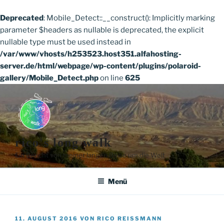
Deprecated
: Mobile_Detect::__construct(): Implicitly marking
parameter $headers as nullable is deprecated, the explicit
nullable type must be used instead in
/var/www/vhosts/h253523.host351.alfahosting-
server.de/html/webpage/wp-content/plugins/polaroid-
gallery/Mobile_Detect.php
on line
625
Zum
Inhalt
springen
rico's long walk
Ein Bericht von meiner langen Reise um die Welt
Menü
VERÖFFENTLICHT
11. AUGUST 2016
VON
RICO REISSMANN