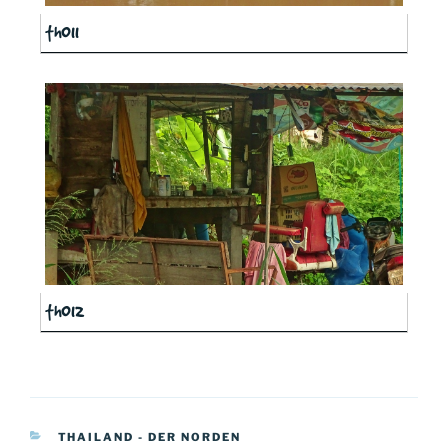
th011
th012
KATEGORIEN
THAILAND - DER NORDEN