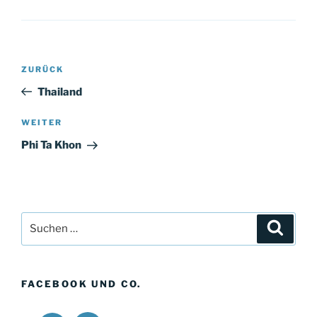
Beitragsnavigation
Vorheriger
ZURÜCK
Beitrag
Thailand
Nächster
WEITER
Beitrag
Phi Ta Khon
Suchen
Suche
nach:
FACEBOOK UND CO.