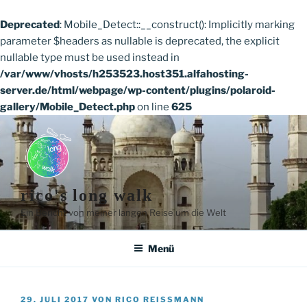
Deprecated
: Mobile_Detect::__construct(): Implicitly marking
parameter $headers as nullable is deprecated, the explicit
nullable type must be used instead in
/var/www/vhosts/h253523.host351.alfahosting-
server.de/html/webpage/wp-content/plugins/polaroid-
gallery/Mobile_Detect.php
on line
625
Zum
Inhalt
springen
rico's long walk
Ein Bericht von meiner langen Reise um die Welt
Menü
VERÖFFENTLICHT
29. JULI 2017
VON
RICO REISSMANN