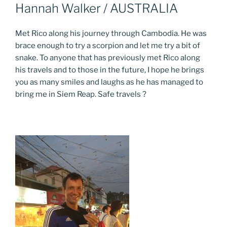
AM
Hannah Walker / AUSTRALIA
Met Rico along his journey through Cambodia. He was
brace enough to try a scorpion and let me try a bit of
snake. To anyone that has previously met Rico along
his travels and to those in the future, I hope he brings
you as many smiles and laughs as he has managed to
bring me in Siem Reap. Safe travels
?