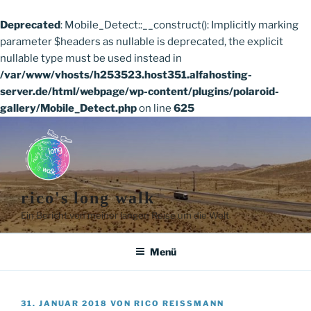
Deprecated
: Mobile_Detect::__construct(): Implicitly marking
parameter $headers as nullable is deprecated, the explicit
nullable type must be used instead in
/var/www/vhosts/h253523.host351.alfahosting-
server.de/html/webpage/wp-content/plugins/polaroid-
gallery/Mobile_Detect.php
on line
625
Zum
Inhalt
springen
rico's long walk
Ein Bericht von meiner langen Reise um die Welt
Menü
VERÖFFENTLICHT
31. JANUAR 2018
VON
RICO REISSMANN