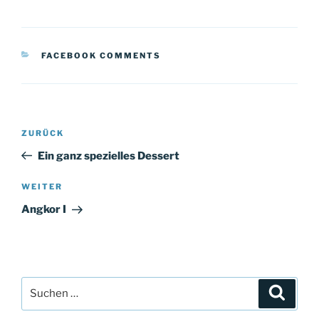
KATEGORIEN
FACEBOOK COMMENTS
Beitragsnavigation
Vorheriger
ZURÜCK
Beitrag
Ein ganz spezielles Dessert
Nächster
WEITER
Beitrag
Angkor I
Suchen
Suche
nach: