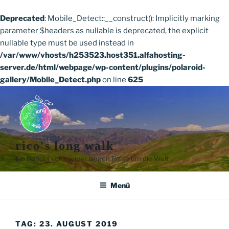
Deprecated
: Mobile_Detect::__construct(): Implicitly marking
parameter $headers as nullable is deprecated, the explicit
nullable type must be used instead in
/var/www/vhosts/h253523.host351.alfahosting-
server.de/html/webpage/wp-content/plugins/polaroid-
gallery/Mobile_Detect.php
on line
625
Zum
Inhalt
springen
rico's long walk
Ein Bericht von meiner langen Reise um die Welt
Menü
TAG:
23. AUGUST 2019