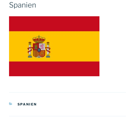
AM
Spanien
KATEGORIEN
SPANIEN
Beitragsnavigation