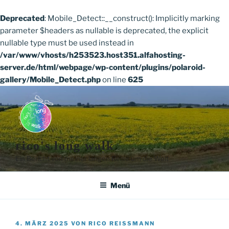
Deprecated
: Mobile_Detect::__construct(): Implicitly marking
parameter $headers as nullable is deprecated, the explicit
nullable type must be used instead in
/var/www/vhosts/h253523.host351.alfahosting-
server.de/html/webpage/wp-content/plugins/polaroid-
gallery/Mobile_Detect.php
on line
625
Zum
Inhalt
springen
rico's long walk
Ein Bericht von meiner langen Reise um die Welt
Menü
VERÖFFENTLICHT
4. MÄRZ 2025
VON
RICO REISSMANN