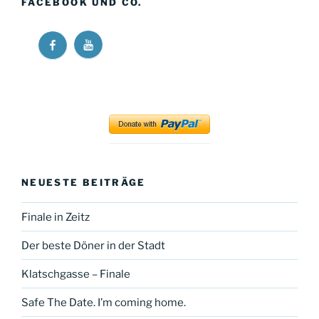
FACEBOOK UND CO.
Ricos
Ricos
Long
Long
Walk
Walk
at
at
YouTube
Facebook
NEUESTE BEITRÄGE
Finale in Zeitz
Der beste Döner in der Stadt
Klatschgasse – Finale
Safe The Date. I’m coming home.