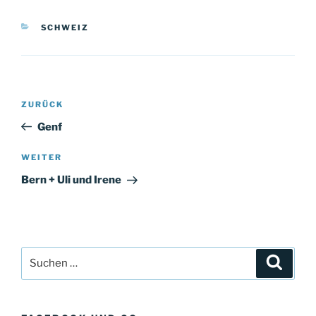
KATEGORIEN
SCHWEIZ
Beitragsnavigation
Vorheriger
ZURÜCK
Beitrag
Genf
Nächster
WEITER
Beitrag
Bern + Uli und Irene
Suchen
Suche
nach: