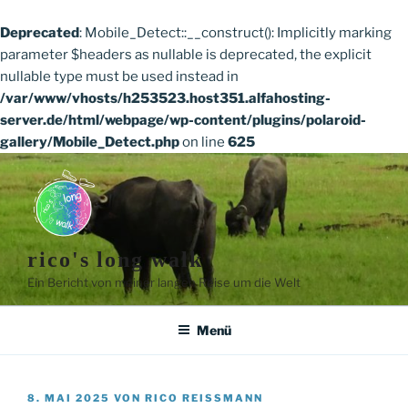
Deprecated
: Mobile_Detect::__construct(): Implicitly marking
parameter $headers as nullable is deprecated, the explicit
nullable type must be used instead in
/var/www/vhosts/h253523.host351.alfahosting-
server.de/html/webpage/wp-content/plugins/polaroid-
gallery/Mobile_Detect.php
on line
625
Zum
Inhalt
springen
rico's long walk
Ein Bericht von meiner langen Reise um die Welt
Menü
VERÖFFENTLICHT
8. MAI 2025
VON
RICO REISSMANN