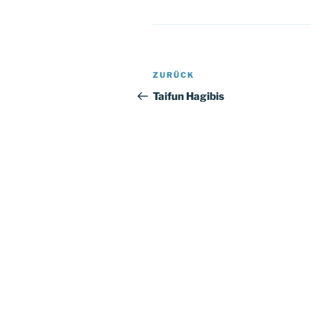
Beitragsnavigation
Vorheriger
ZURÜCK
Beitrag
Taifun Hagibis