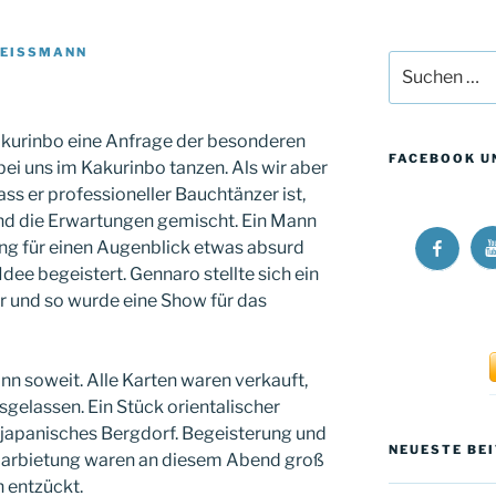
REISSMANN
Suchen
nach:
Kakurinbo eine Anfrage der besonderen
FACEBOOK U
 bei uns im Kakurinbo tanzen. Als wir aber
ass er professioneller Bauchtänzer ist,
 und die Erwartungen gemischt. Ein Mann
R
Ricos
ng für einen Augenblick etwas absurd
L
Long
Idee begeistert. Gennaro stellte sich ein
W
Walk
r und so wurde eine Show für das
a
at
Y
Facebo
nn soweit. Alle Karten waren verkauft,
gelassen. Ein Stück orientalischer
 japanisches Bergdorf. Begeisterung und
NEUESTE BE
 Darbietung waren an diesem Abend groß
 entzückt.