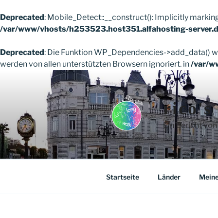
Deprecated
: Mobile_Detect::__construct(): Implicitly markin
/var/www/vhosts/h253523.host351.alfahosting-server.d
Deprecated
: Die Funktion WP_Dependencies->add_data() wu
werden von allen unterstützten Browsern ignoriert. in
/var/w
Zum
Inhalt
springen
rico's
Ein Bericht von
Startseite
Länder
Meine