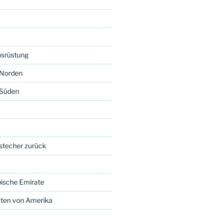
usrüstung
 Norden
 Süden
bstecher zurück
bische Emirate
aten von Amerika