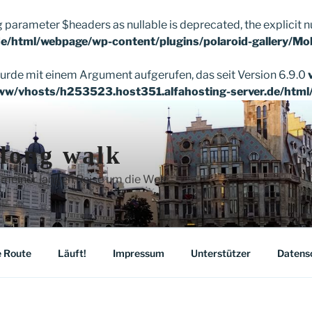
g parameter $headers as nullable is deprecated, the explicit n
e/html/webpage/wp-content/plugins/polaroid-gallery/Mo
rde mit einem Argument aufgerufen, das seit Version 6.9.0
ww/vhosts/h253523.host351.alfahosting-server.de/html
 long walk
 meiner langen Reise um die Welt
 Route
Läuft!
Impressum
Unterstützer
Datens