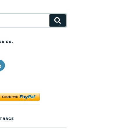
Suchen
ND CO.
icos
ong
alk
t
ouTube
ok
ITRÄGE