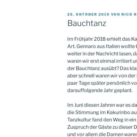
VERÖFFENTLICHT
25. OKTOBER 2019
VON
RICO 
AM
Bauchtanz
Im Frühjahr 2018 erhielt das 
Art. Gennaro aus Italien wollte
weiter in der Nachricht lasen, d
waren wir erst einmal irritiert
der Bauchtanz ausübt? Das kla
aber schnell waren wir von der 
paar Tage später persönlich vo
darauffolgende Jahr geplant.
Im Juni diesen Jahren war es da
die Stimmung im Kakurinbo aus
Tanzkultur fand den Weg in ein
Zuspruch der Gäste zu dieser
und vor allem die Damen waren