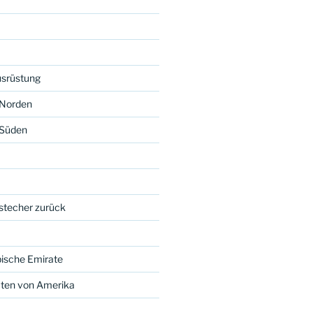
usrüstung
 Norden
 Süden
bstecher zurück
bische Emirate
aten von Amerika