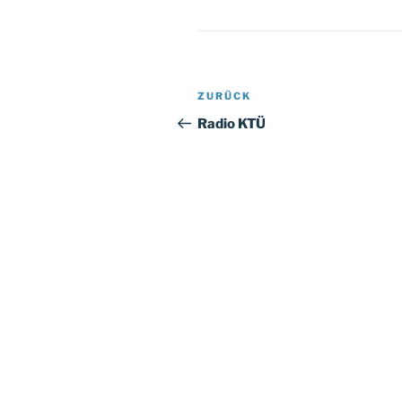
Beitragsnavigation
Vorheriger
ZURÜCK
Beitrag
Radio KTÜ