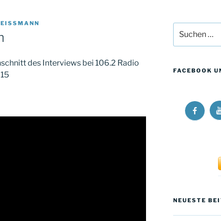
REISSMANN
Suchen
n
nach:
schnitt des Interviews bei 106.2 Radio
FACEBOOK U
015
R
Ricos
L
Long
W
Walk
a
at
Y
Facebo
NEUESTE BE