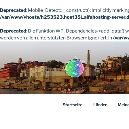
Deprecated
: Mobile_Detect::__construct(): Implicitly markin
/var/www/vhosts/h253523.host351.alfahosting-server.d
Deprecated
: Die Funktion WP_Dependencies->add_data() wu
werden von allen unterstützten Browsern ignoriert. in
/var/w
Zum
Inhalt
springen
rico's
Ein Bericht von
Startseite
Länder
Meine