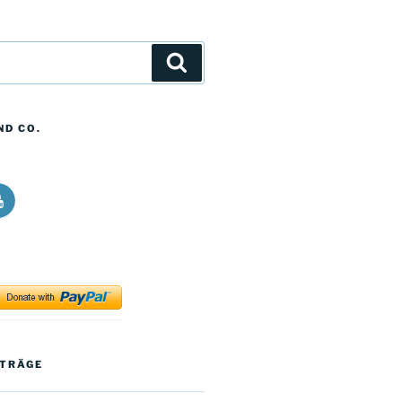
Suchen
ND CO.
icos
ong
alk
t
ouTube
ok
ITRÄGE