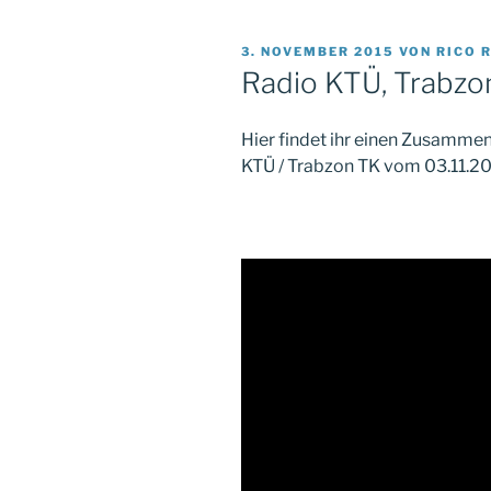
VERÖFFENTLICHT
3. NOVEMBER 2015
VON
RICO 
AM
Radio KTÜ, Trabzo
Hier findet ihr einen Zusammen
KTÜ / Trabzon TK vom 03.11.2