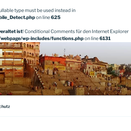
ullable type must be used instead in
bile_Detect.php
on line
625
veraltet ist
! Conditional Comments für den Internet Explorer
/webpage/wp-includes/functions.php
on line
6131
chutz