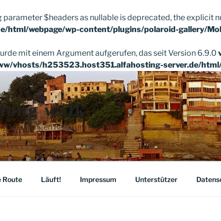
g parameter $headers as nullable is deprecated, the explicit n
e/html/webpage/wp-content/plugins/polaroid-gallery/Mo
rde mit einem Argument aufgerufen, das seit Version 6.9.0
ww/vhosts/h253523.host351.alfahosting-server.de/html
 long walk
 meiner langen Reise um die Welt
 Route
Läuft!
Impressum
Unterstützer
Datens