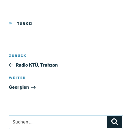
KATEGORIEN
TÜRKEI
Beitragsnavigation
Vorheriger
ZURÜCK
Beitrag
Radio KTÜ, Trabzon
Nächster
WEITER
Beitrag
Georgien
Suchen
Suche
nach: