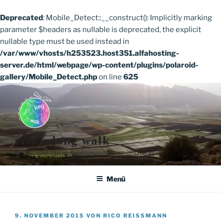
Deprecated
: Mobile_Detect::__construct(): Implicitly marking
parameter $headers as nullable is deprecated, the explicit
nullable type must be used instead in
/var/www/vhosts/h253523.host351.alfahosting-
server.de/html/webpage/wp-content/plugins/polaroid-
gallery/Mobile_Detect.php
on line
625
Zum
Inhalt
springen
rico's long walk
Ein Bericht von meiner langen Reise um die Welt
Menü
VERÖFFENTLICHT
9. NOVEMBER 2015
VON
RICO REISSMANN