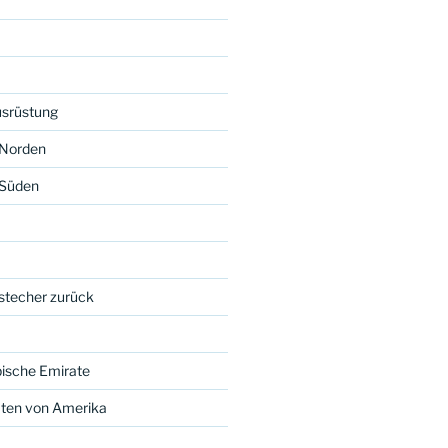
usrüstung
 Norden
 Süden
bstecher zurück
bische Emirate
aten von Amerika