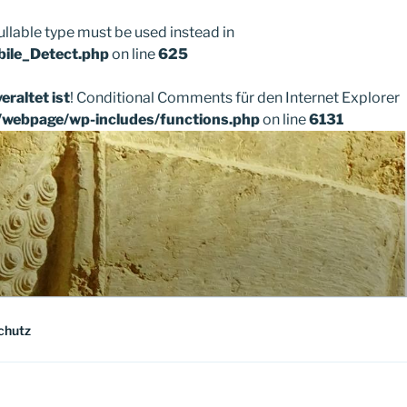
ullable type must be used instead in
bile_Detect.php
on line
625
veraltet ist
! Conditional Comments für den Internet Explorer
/webpage/wp-includes/functions.php
on line
6131
chutz