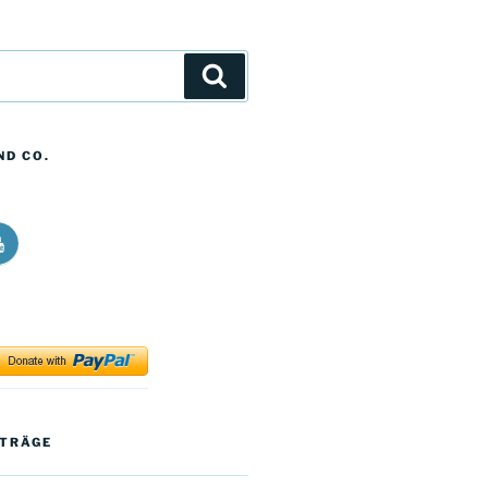
Suchen
ND CO.
icos
ong
alk
t
ouTube
ok
ITRÄGE