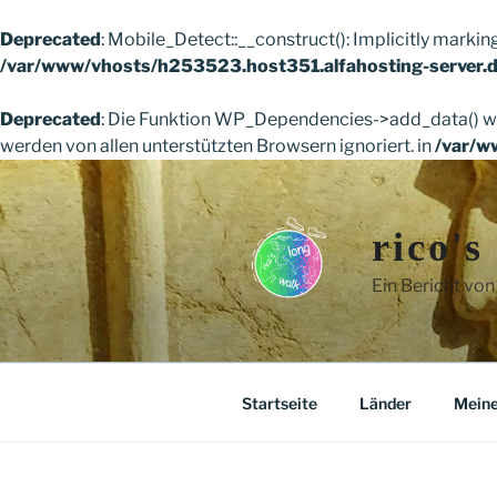
Deprecated
: Mobile_Detect::__construct(): Implicitly markin
/var/www/vhosts/h253523.host351.alfahosting-server.d
Deprecated
: Die Funktion WP_Dependencies->add_data() wu
werden von allen unterstützten Browsern ignoriert. in
/var/w
Zum
Inhalt
springen
rico's
Ein Bericht von
Startseite
Länder
Meine