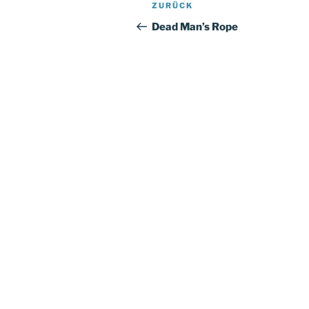
Beitragsnavigation
Vorheriger
ZURÜCK
Beitrag
Dead Man’s Rope