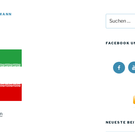
MANN
Suchen
nach:
FACEBOOK U
R
Ricos
L
Long
W
Walk
a
at
Y
Facebo
an
NEUESTE BE