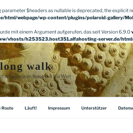
g parameter $headers as nullable is deprecated, the explicit n
e/html/webpage/wp-content/plugins/polaroid-gallery/Mo
rde mit einem Argument aufgerufen, das seit Version 6.9.0
ww/vhosts/h253523.host351.alfahosting-server.de/html
 long walk
 meiner langen Reise um die Welt
 Route
Läuft!
Impressum
Unterstützer
Datens