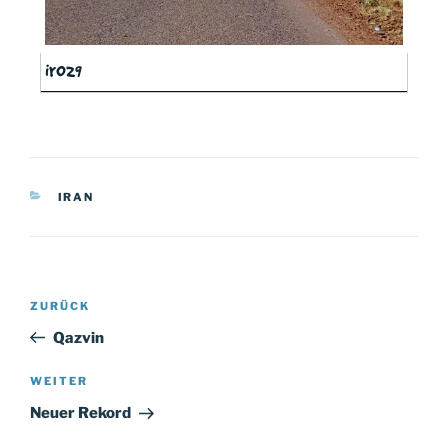
ir029
KATEGORIEN
IRAN
Beitragsnavigation
Vorheriger
ZURÜCK
Beitrag
Qazvin
Nächster
WEITER
Beitrag
Neuer Rekord