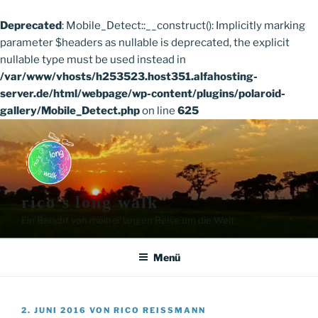
Deprecated
: Mobile_Detect::__construct(): Implicitly marking
parameter $headers as nullable is deprecated, the explicit
nullable type must be used instead in
/var/www/vhosts/h253523.host351.alfahosting-
server.de/html/webpage/wp-content/plugins/polaroid-
gallery/Mobile_Detect.php
on line
625
Zum
Inhalt
springen
rico's long walk
Ein Bericht von meiner langen Reise um die Welt
Menü
VERÖFFENTLICHT
2. JUNI 2016
VON
RICO REISSMANN