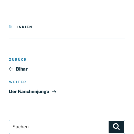
KATEGORIEN
INDIEN
Beitragsnavigation
Vorheriger
ZURÜCK
Beitrag
Bihar
Nächster
WEITER
Beitrag
Der Kanchenjunga
Suchen
Suche
nach: