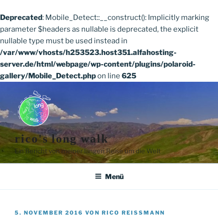
Deprecated
: Mobile_Detect::__construct(): Implicitly marking
parameter $headers as nullable is deprecated, the explicit
nullable type must be used instead in
/var/www/vhosts/h253523.host351.alfahosting-
server.de/html/webpage/wp-content/plugins/polaroid-
gallery/Mobile_Detect.php
on line
625
Zum
Inhalt
springen
rico's long walk
Ein Bericht von meiner langen Reise um die Welt
Menü
VERÖFFENTLICHT
5. NOVEMBER 2016
VON
RICO REISSMANN