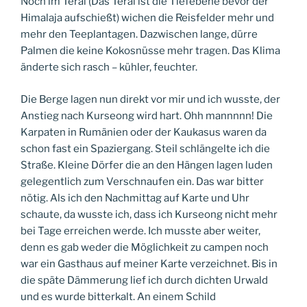
Noch im Terai (Das Terai ist die Tiefebene bevor der
Himalaja aufschießt) wichen die Reisfelder mehr und
mehr den Teeplantagen. Dazwischen lange, dürre
Palmen die keine Kokosnüsse mehr tragen. Das Klima
änderte sich rasch – kühler, feuchter.
Die Berge lagen nun direkt vor mir und ich wusste, der
Anstieg nach Kurseong wird hart. Ohh mannnnn! Die
Karpaten in Rumänien oder der Kaukasus waren da
schon fast ein Spaziergang. Steil schlängelte ich die
Straße. Kleine Dörfer die an den Hängen lagen luden
gelegentlich zum Verschnaufen ein. Das war bitter
nötig. Als ich den Nachmittag auf Karte und Uhr
schaute, da wusste ich, dass ich Kurseong nicht mehr
bei Tage erreichen werde. Ich musste aber weiter,
denn es gab weder die Möglichkeit zu campen noch
war ein Gasthaus auf meiner Karte verzeichnet. Bis in
die späte Dämmerung lief ich durch dichten Urwald
und es wurde bitterkalt. An einem Schild