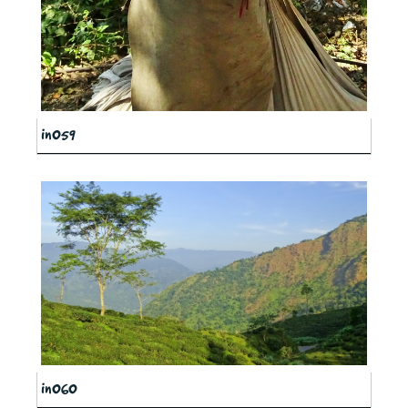
in059
in060