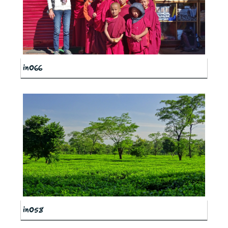
in066
in058